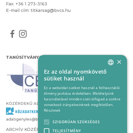
Fax: +36 1 273-3163
E-mail cím:
titkarsag@bvcs.hu
TANÚSÍTVÁNYOK
×
Ez az oldal nyomkövető
HUNGARIAN
sütiket használ
ENGLISH
Ez a weboldal sütiket használ a felhasználói
élmény javítása érdekében. Webhelyünk
használatával minden sütit elfogad a sütikre
KÖZÉRDEKŰ ADATOK
vonatkozó irányelveinknek megfelelően.
Részletek
adatigenyles@bvcs.hu
SZIGORÚAN SZÜKSÉGES
ARCHÍV KÖZÉRDEKŰ ADATOK –
TELJESÍTMÉNY