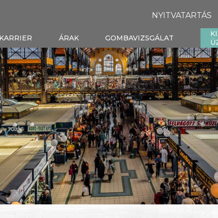
NYITVATARTÁS
K
KARRIER
ÁRAK
GOMBAVIZSGÁLAT
Ü