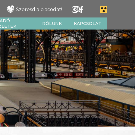
Szeresd a piacodat!
IADÓ
RÓLUNK
KAPCSOLAT
ZLETEK