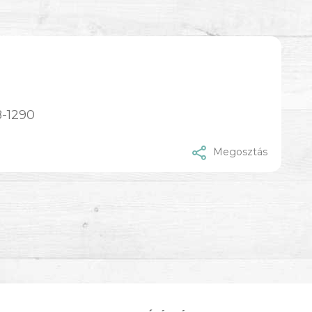
8-1290
Megosztás