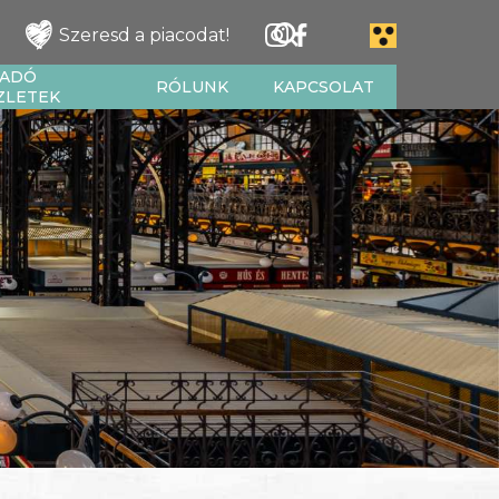
Szeresd a piacodat!
IADÓ
RÓLUNK
KAPCSOLAT
ZLETEK