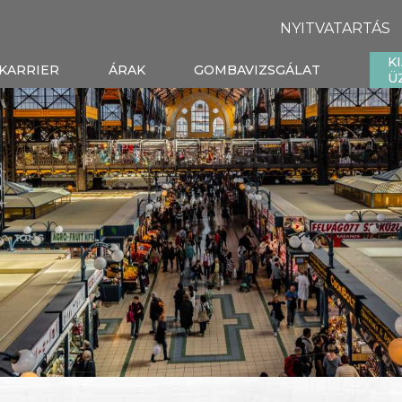
NYITVATARTÁS
K
KARRIER
ÁRAK
GOMBAVIZSGÁLAT
Ü