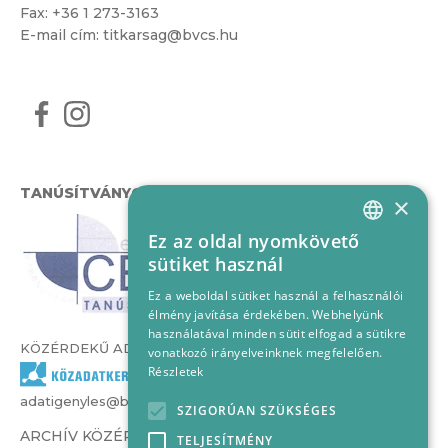
Fax: +36 1 273-3163
E-mail cím:
titkarsag@bvcs.hu
TANÚSÍTVÁNYOK
×
Ez az oldal nyomkövető
HUNGARIAN
sütiket használ
ENGLISH
Ez a weboldal sütiket használ a felhasználói
élmény javítása érdekében. Webhelyünk
használatával minden sütit elfogad a sütikre
KÖZÉRDEKŰ ADATOK
vonatkozó irányelveinknek megfelelően.
Részletek
adatigenyles@bvcs.hu
SZIGORÚAN SZÜKSÉGES
ARCHÍV KÖZÉRDEKŰ ADATOK –
TELJESÍTMÉNY