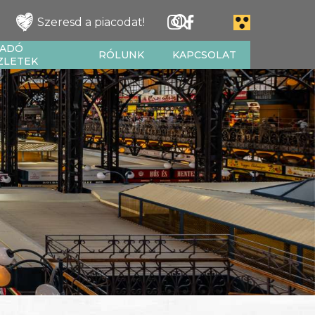
Szeresd a piacodat!
IADÓ
RÓLUNK
KAPCSOLAT
ZLETEK