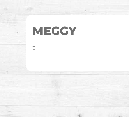
MEGGY
;;;;