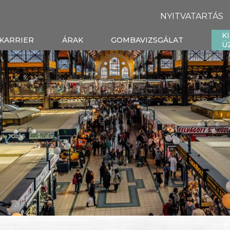
NYITVATARTÁS
K
KARRIER
ÁRAK
GOMBAVIZSGÁLAT
Ü