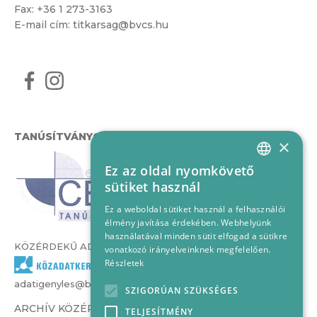
Fax: +36 1 273-3163
E-mail cím:
titkarsag@bvcs.hu
TANÚSÍTVÁNYOK
×
Ez az oldal nyomkövető
HUNGARIAN
sütiket használ
ENGLISH
Ez a weboldal sütiket használ a felhasználói
élmény javítása érdekében. Webhelyünk
használatával minden sütit elfogad a sütikre
KÖZÉRDEKŰ ADATOK
vonatkozó irányelveinknek megfelelően.
Részletek
adatigenyles@bvcs.hu
SZIGORÚAN SZÜKSÉGES
ARCHÍV KÖZÉRDEKŰ ADATOK –
TELJESÍTMÉNY