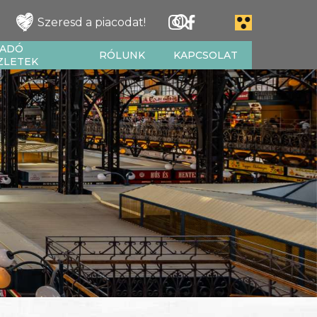
Szeresd a piacodat!
IADÓ
RÓLUNK
KAPCSOLAT
ZLETEK