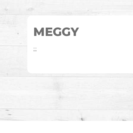
MEGGY
;;;;