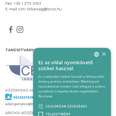
Fax: +36 1 273-3163
E-mail cím:
titkarsag@bvcs.hu
TANÚSÍTVÁNYOK
×
Ez az oldal nyomkövető
HUNGARIAN
sütiket használ
ENGLISH
Ez a weboldal sütiket használ a felhasználói
élmény javítása érdekében. Webhelyünk
használatával minden sütit elfogad a sütikre
KÖZÉRDEKŰ ADATOK
vonatkozó irányelveinknek megfelelően.
Részletek
adatigenyles@bvcs.hu
SZIGORÚAN SZÜKSÉGES
ARCHÍV KÖZÉRDEKŰ ADATOK –
TELJESÍTMÉNY