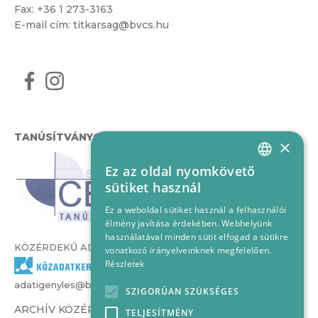
Fax: +36 1 273-3163
E-mail cím:
titkarsag@bvcs.hu
TANÚSÍTVÁNYOK
×
Ez az oldal nyomkövető
HUNGARIAN
sütiket használ
ENGLISH
Ez a weboldal sütiket használ a felhasználói
élmény javítása érdekében. Webhelyünk
használatával minden sütit elfogad a sütikre
KÖZÉRDEKŰ ADATOK
vonatkozó irányelveinknek megfelelően.
Részletek
adatigenyles@bvcs.hu
SZIGORÚAN SZÜKSÉGES
ARCHÍV KÖZÉRDEKŰ ADATOK –
TELJESÍTMÉNY