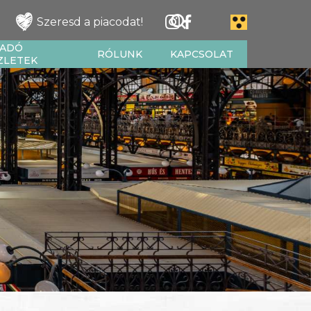
Szeresd a piacodat!
IADÓ
RÓLUNK
KAPCSOLAT
ZLETEK