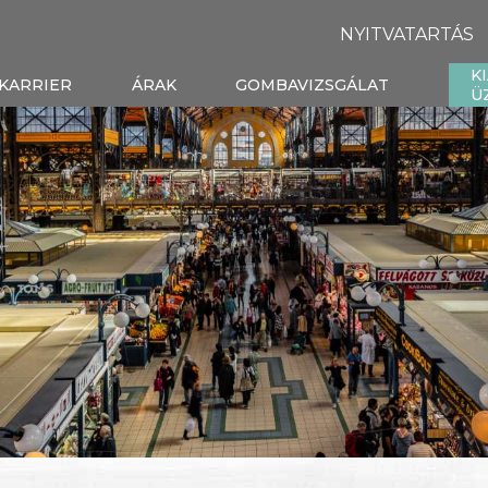
NYITVATARTÁS
K
KARRIER
ÁRAK
GOMBAVIZSGÁLAT
Ü