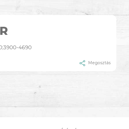
R
0;3900-4690
Megosztás