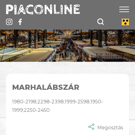
MARHALÁBSZÁR
1980-2198;2298-2398;1999-2598;1950-
1999;2250-2450
Megosztás