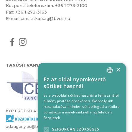
Központi telefonszám:
+36 1 273-3100
Fax: +36 1 273-3163
E-mail cím:
titkarsag@bvcs.hu
TANÚSÍTVÁNYOK
×
Ez az oldal nyomkövető
HUNGARIAN
sütiket használ
ENGLISH
Ez a weboldal sütiket használ a felhasználói
élmény javítása érdekében. Webhelyünk
használatával minden sütit elfogad a sütikre
KÖZÉRDEKŰ ADATOK
vonatkozó irányelveinknek megfelelően.
Részletek
adatigenyles@bvcs.hu
SZIGORÚAN SZÜKSÉGES