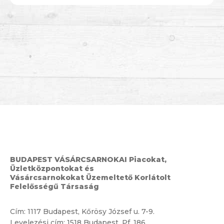
BUDAPEST VÁSÁRCSARNOKAI Piacokat,
Üzletközpontokat és
Vásárcsarnokokat Üzemeltető Korlátolt
Felelősségű Társaság
Cím:
1117 Budapest, Kőrösy József u. 7-9.
Levelezési cím: 1518 Budapest, Pf. 186.