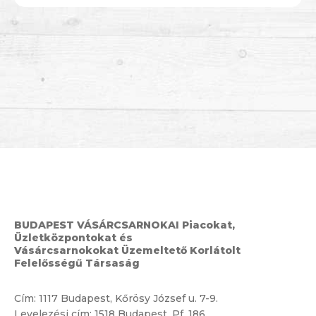
BUDAPEST VÁSÁRCSARNOKAI Piacokat,
Üzletközpontokat és
Vásárcsarnokokat Üzemeltető Korlátolt
Felelősségű Társaság
Cím:
1117 Budapest, Kőrösy József u. 7-9.
Levelezési cím: 1518 Budapest, Pf. 186.