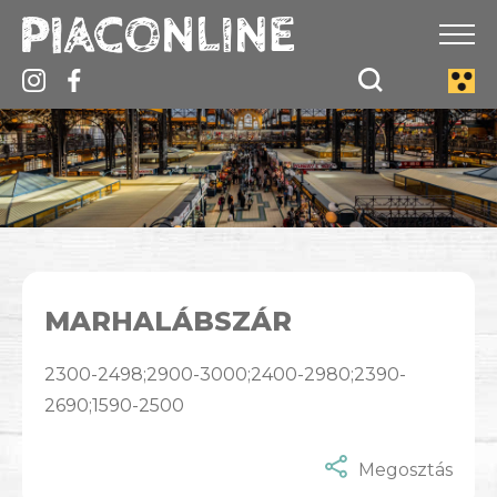
MARHALÁBSZÁR
2300-2498;2900-3000;2400-2980;2390-
2690;1590-2500
Megosztás