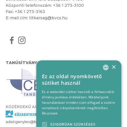
Központi telefonszám:
+36 1 273-3100
Fax: +36 1 273-3163
E-mail cím:
titkarsag@bvcs.hu
TANÚSÍTVÁNYOK
×
Ez az oldal nyomkövető
HUNGARIAN
sütiket használ
ENGLISH
Ez a weboldal sütiket használ a felhasználói
élmény javítása érdekében. Webhelyünk
használatával minden sütit elfogad a sütikre
KÖZÉRDEKŰ ADATOK
vonatkozó irányelveinknek megfelelően.
Részletek
adatigenyles@bvcs.hu
SZIGORÚAN SZÜKSÉGES