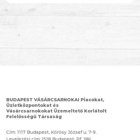
BUDAPEST VÁSÁRCSARNOKAI Piacokat,
Üzletközpontokat és
Vásárcsarnokokat Üzemeltető Korlátolt
Felelősségű Társaság
Cím:
1117 Budapest, Kőrösy József u. 7-9.
Levelezési cím: 1518 Budapest, Pf. 186.