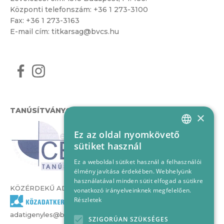
Központi telefonszám:
+36 1 273-3100
Fax: +36 1 273-3163
E-mail cím:
titkarsag@bvcs.hu
TANÚSÍTVÁNYOK
×
Ez az oldal nyomkövető
HUNGARIAN
sütiket használ
ENGLISH
Ez a weboldal sütiket használ a felhasználói
élmény javítása érdekében. Webhelyünk
használatával minden sütit elfogad a sütikre
KÖZÉRDEKŰ ADATOK
vonatkozó irányelveinknek megfelelően.
Részletek
adatigenyles@bvcs.hu
SZIGORÚAN SZÜKSÉGES