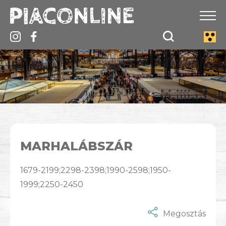
MARHALÁBSZÁR
1679-2199;2298-2398;1990-2598;1950-
1999;2250-2450
Megosztás