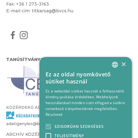
Fax: +36 1 273-3163
E-mail cím:
titkarsag@bvcs.hu
TANÚSÍTVÁNYOK
×
Ez az oldal nyomkövető
HUNGARIAN
sütiket használ
ENGLISH
Ez a weboldal sütiket használ a felhasználói
élmény javítása érdekében. Webhelyünk
használatával minden sütit elfogad a sütikre
KÖZÉRDEKŰ ADATOK
vonatkozó irányelveinknek megfelelően.
Részletek
adatigenyles@bvcs.hu
SZIGORÚAN SZÜKSÉGES
ARCHÍV KÖZÉRDEKŰ ADATOK –
TELJESÍTMÉNY