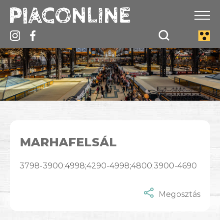
MARHAFELSÁL
3798-3900;4998;4290-4998;4800;3900-4690
Megosztás