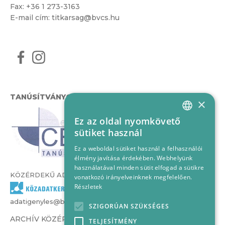
Fax: +36 1 273-3163
E-mail cím:
titkarsag@bvcs.hu
TANÚSÍTVÁNYOK
×
Ez az oldal nyomkövető
HUNGARIAN
sütiket használ
ENGLISH
Ez a weboldal sütiket használ a felhasználói
élmény javítása érdekében. Webhelyünk
használatával minden sütit elfogad a sütikre
KÖZÉRDEKŰ ADATOK
vonatkozó irányelveinknek megfelelően.
Részletek
adatigenyles@bvcs.hu
SZIGORÚAN SZÜKSÉGES
ARCHÍV KÖZÉRDEKŰ ADATOK –
TELJESÍTMÉNY