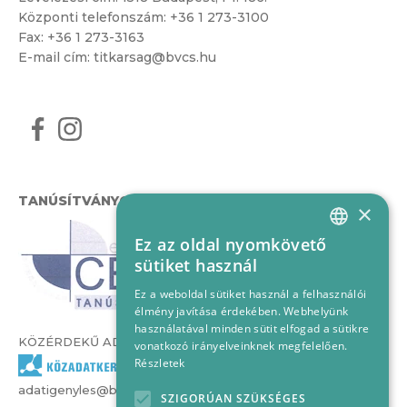
Központi telefonszám:
+36 1 273-3100
Fax: +36 1 273-3163
E-mail cím:
titkarsag@bvcs.hu
TANÚSÍTVÁNYOK
×
Ez az oldal nyomkövető
HUNGARIAN
sütiket használ
ENGLISH
Ez a weboldal sütiket használ a felhasználói
élmény javítása érdekében. Webhelyünk
használatával minden sütit elfogad a sütikre
KÖZÉRDEKŰ ADATOK
vonatkozó irányelveinknek megfelelően.
Részletek
adatigenyles@bvcs.hu
SZIGORÚAN SZÜKSÉGES