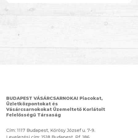
BUDAPEST VÁSÁRCSARNOKAI Piacokat,
Üzletközpontokat és
Vásárcsarnokokat Üzemeltető Korlátolt
Felelősségű Társaság
Cím:
1117 Budapest, Kőrösy József u. 7-9.
Levelezési cím: 1518 Budapest, Pf. 186.