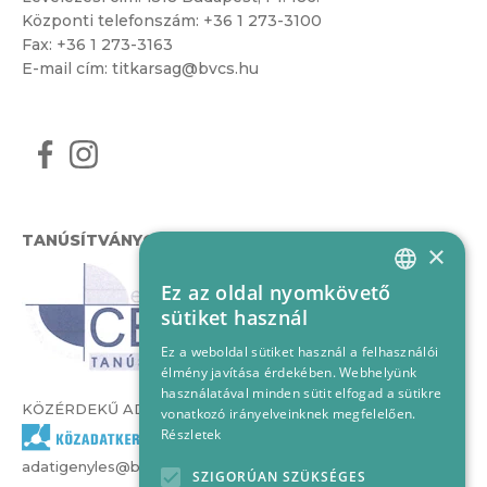
Központi telefonszám:
+36 1 273-3100
Fax: +36 1 273-3163
E-mail cím:
titkarsag@bvcs.hu
TANÚSÍTVÁNYOK
×
Ez az oldal nyomkövető
HUNGARIAN
sütiket használ
ENGLISH
Ez a weboldal sütiket használ a felhasználói
élmény javítása érdekében. Webhelyünk
használatával minden sütit elfogad a sütikre
KÖZÉRDEKŰ ADATOK
vonatkozó irányelveinknek megfelelően.
Részletek
adatigenyles@bvcs.hu
SZIGORÚAN SZÜKSÉGES