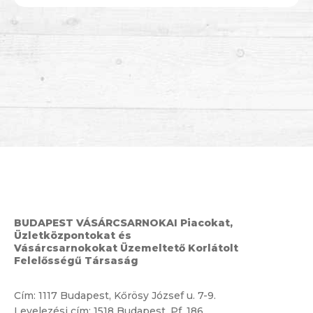
BUDAPEST VÁSÁRCSARNOKAI Piacokat,
Üzletközpontokat és
Vásárcsarnokokat Üzemeltető Korlátolt
Felelősségű Társaság
Cím:
1117 Budapest, Kőrösy József u. 7-9.
Levelezési cím: 1518 Budapest, Pf. 186.