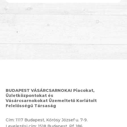
BUDAPEST VÁSÁRCSARNOKAI Piacokat,
Üzletközpontokat és
Vásárcsarnokokat Üzemeltető Korlátolt
Felelősségű Társaság
Cím:
1117 Budapest, Kőrösy József u. 7-9.
Levelezési cím: 1518 Budapest, Pf. 186.