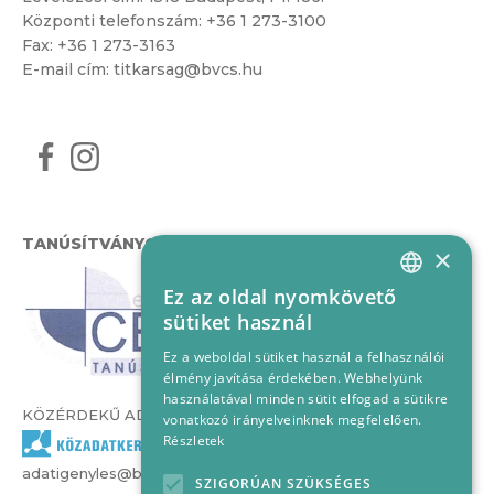
Központi telefonszám:
+36 1 273-3100
Fax: +36 1 273-3163
E-mail cím:
titkarsag@bvcs.hu
TANÚSÍTVÁNYOK
×
Ez az oldal nyomkövető
HUNGARIAN
sütiket használ
ENGLISH
Ez a weboldal sütiket használ a felhasználói
élmény javítása érdekében. Webhelyünk
használatával minden sütit elfogad a sütikre
KÖZÉRDEKŰ ADATOK
vonatkozó irányelveinknek megfelelően.
Részletek
adatigenyles@bvcs.hu
SZIGORÚAN SZÜKSÉGES