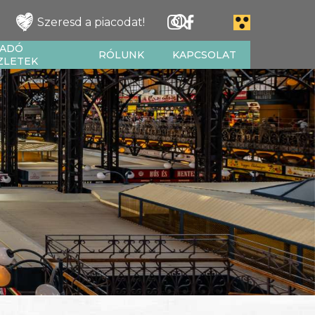
Szeresd a piacodat!
IADÓ
RÓLUNK
KAPCSOLAT
ZLETEK