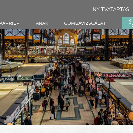
NYITVATARTÁS
K
KARRIER
ÁRAK
GOMBAVIZSGÁLAT
Ü