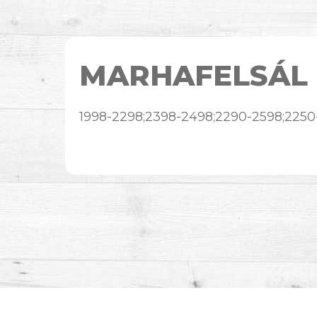
MARHAFELSÁL
1998-2298;2398-2498;2290-2598;225