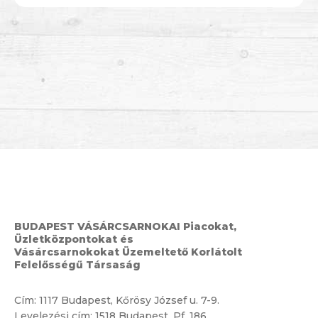
BUDAPEST VÁSÁRCSARNOKAI Piacokat,
Üzletközpontokat és
Vásárcsarnokokat Üzemeltető Korlátolt
Felelősségű Társaság
Cím:
1117 Budapest, Kőrösy József u. 7-9.
Levelezési cím: 1518 Budapest, Pf. 186.