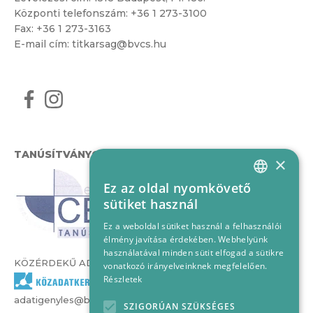
Központi telefonszám:
+36 1 273-3100
Fax: +36 1 273-3163
E-mail cím:
titkarsag@bvcs.hu
TANÚSÍTVÁNYOK
×
Ez az oldal nyomkövető
HUNGARIAN
sütiket használ
ENGLISH
Ez a weboldal sütiket használ a felhasználói
élmény javítása érdekében. Webhelyünk
használatával minden sütit elfogad a sütikre
KÖZÉRDEKŰ ADATOK
vonatkozó irányelveinknek megfelelően.
Részletek
adatigenyles@bvcs.hu
SZIGORÚAN SZÜKSÉGES