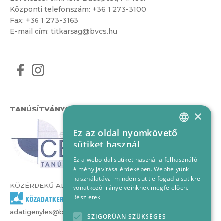
Központi telefonszám:
+36 1 273-3100
Fax: +36 1 273-3163
E-mail cím:
titkarsag@bvcs.hu
TANÚSÍTVÁNYOK
×
Ez az oldal nyomkövető
HUNGARIAN
sütiket használ
ENGLISH
Ez a weboldal sütiket használ a felhasználói
élmény javítása érdekében. Webhelyünk
használatával minden sütit elfogad a sütikre
KÖZÉRDEKŰ ADATOK
vonatkozó irányelveinknek megfelelően.
Részletek
adatigenyles@bvcs.hu
SZIGORÚAN SZÜKSÉGES