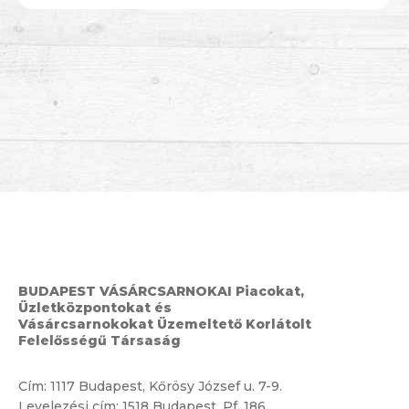
BUDAPEST VÁSÁRCSARNOKAI Piacokat,
Üzletközpontokat és
Vásárcsarnokokat Üzemeltető Korlátolt
Felelősségű Társaság
Cím:
1117 Budapest, Kőrösy József u. 7-9.
Levelezési cím: 1518 Budapest, Pf. 186.