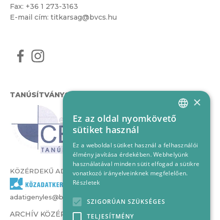
Fax: +36 1 273-3163
E-mail cím:
titkarsag@bvcs.hu
TANÚSÍTVÁNYOK
×
Ez az oldal nyomkövető
HUNGARIAN
sütiket használ
ENGLISH
Ez a weboldal sütiket használ a felhasználói
élmény javítása érdekében. Webhelyünk
használatával minden sütit elfogad a sütikre
KÖZÉRDEKŰ ADATOK
vonatkozó irányelveinknek megfelelően.
Részletek
adatigenyles@bvcs.hu
SZIGORÚAN SZÜKSÉGES
ARCHÍV KÖZÉRDEKŰ ADATOK –
TELJESÍTMÉNY