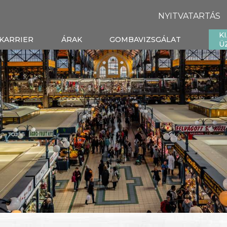
NYITVATARTÁS
K
KARRIER
ÁRAK
GOMBAVIZSGÁLAT
Ü