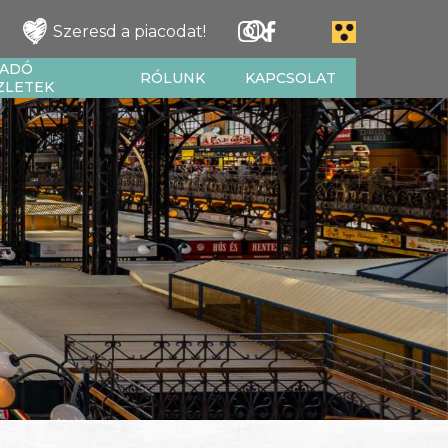
Szeresd a piacodat!
IADÓ
RÓLUNK
KAPCSOLAT
ZLETEK