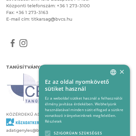
Központi telefonszám:
+36 1 273-3100
Fax: +36 1 273-3163
E-mail cím:
titkarsag@bvcs.hu
TANÚSÍTVÁNYOK
×
Ez az oldal nyomkövető
HUNGARIAN
sütiket használ
ENGLISH
Ez a weboldal sütiket használ a felhasználói
élmény javítása érdekében. Webhelyünk
használatával minden sütit elfogad a sütikre
KÖZÉRDEKŰ ADATOK
vonatkozó irányelveinknek megfelelően.
Részletek
adatigenyles@bvcs.hu
SZIGORÚAN SZÜKSÉGES