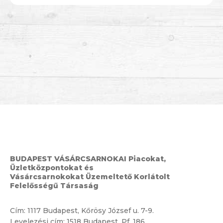
BUDAPEST VÁSÁRCSARNOKAI Piacokat,
Üzletközpontokat és
Vásárcsarnokokat Üzemeltető Korlátolt
Felelősségű Társaság
Cím:
1117 Budapest, Kőrösy József u. 7-9.
Levelezési cím: 1518 Budapest, Pf. 186.