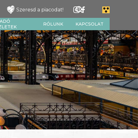
Szeresd a piacodat!
IADÓ
RÓLUNK
KAPCSOLAT
ZLETEK