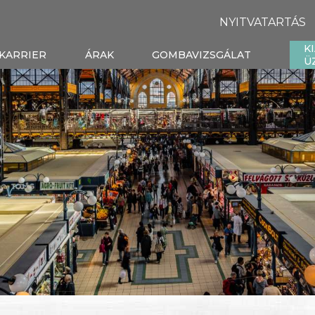
NYITVATARTÁS
K
KARRIER
ÁRAK
GOMBAVIZSGÁLAT
Ü