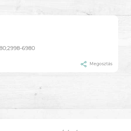
80;2998-6980
Megosztás