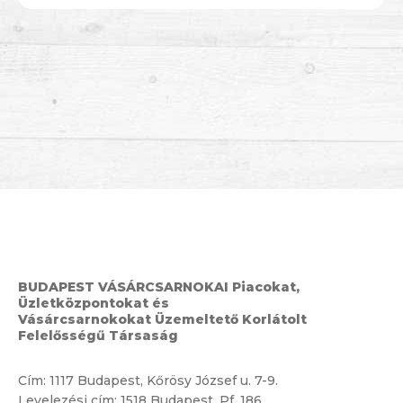
BUDAPEST VÁSÁRCSARNOKAI Piacokat,
Üzletközpontokat és
Vásárcsarnokokat Üzemeltető Korlátolt
Felelősségű Társaság
Cím:
1117 Budapest, Kőrösy József u. 7-9.
Levelezési cím: 1518 Budapest, Pf. 186.