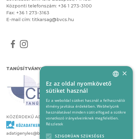
Központi telefonszám:
+36 1 273-3100
Fax: +36 1 273-3163
E-mail cím:
titkarsag@bvcs.hu
TANÚSÍTVÁNYOK
×
Ez az oldal nyomkövető
HUNGARIAN
sütiket használ
ENGLISH
Ez a weboldal sütiket használ a felhasználói
élmény javítása érdekében. Webhelyünk
használatával minden sütit elfogad a sütikre
KÖZÉRDEKŰ ADATOK
vonatkozó irányelveinknek megfelelően.
Részletek
adatigenyles@bvcs.hu
SZIGORÚAN SZÜKSÉGES