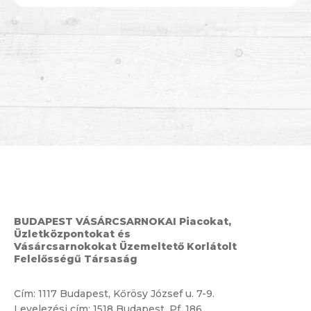
BUDAPEST VÁSÁRCSARNOKAI Piacokat,
Üzletközpontokat és
Vásárcsarnokokat Üzemeltető Korlátolt
Felelősségű Társaság
Cím:
1117 Budapest, Kőrösy József u. 7-9.
Levelezési cím: 1518 Budapest, Pf. 186.