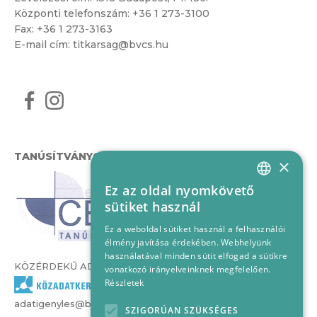
Központi telefonszám:
+36 1 273-3100
Fax: +36 1 273-3163
E-mail cím:
titkarsag@bvcs.hu
TANÚSÍTVÁNYOK
×
Ez az oldal nyomkövető
HUNGARIAN
sütiket használ
ENGLISH
Ez a weboldal sütiket használ a felhasználói
élmény javítása érdekében. Webhelyünk
használatával minden sütit elfogad a sütikre
KÖZÉRDEKŰ ADATOK
vonatkozó irányelveinknek megfelelően.
Részletek
adatigenyles@bvcs.hu
SZIGORÚAN SZÜKSÉGES