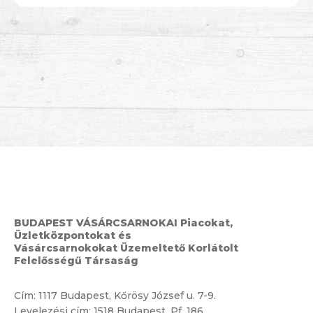
BUDAPEST VÁSÁRCSARNOKAI Piacokat,
Üzletközpontokat és
Vásárcsarnokokat Üzemeltető Korlátolt
Felelősségű Társaság
Cím:
1117 Budapest, Kőrösy József u. 7-9.
Levelezési cím: 1518 Budapest, Pf. 186.