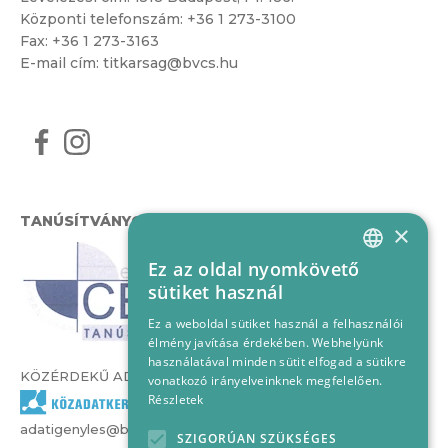
Központi telefonszám:
+36 1 273-3100
Fax: +36 1 273-3163
E-mail cím:
titkarsag@bvcs.hu
TANÚSÍTVÁNYOK
×
Ez az oldal nyomkövető
HUNGARIAN
sütiket használ
ENGLISH
Ez a weboldal sütiket használ a felhasználói
élmény javítása érdekében. Webhelyünk
használatával minden sütit elfogad a sütikre
KÖZÉRDEKŰ ADATOK
vonatkozó irányelveinknek megfelelően.
Részletek
adatigenyles@bvcs.hu
SZIGORÚAN SZÜKSÉGES