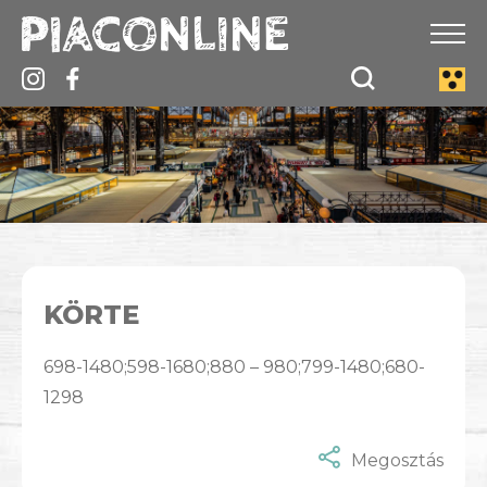
KÖRTE
698-1480;598-1680;880 – 980;799-1480;680-
1298
Megosztás