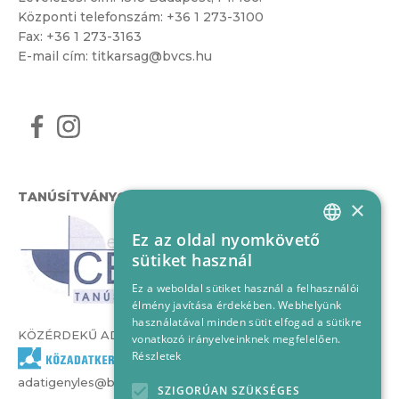
Központi telefonszám:
+36 1 273-3100
Fax: +36 1 273-3163
E-mail cím:
titkarsag@bvcs.hu
TANÚSÍTVÁNYOK
×
Ez az oldal nyomkövető
HUNGARIAN
sütiket használ
ENGLISH
Ez a weboldal sütiket használ a felhasználói
élmény javítása érdekében. Webhelyünk
használatával minden sütit elfogad a sütikre
KÖZÉRDEKŰ ADATOK
vonatkozó irányelveinknek megfelelően.
Részletek
adatigenyles@bvcs.hu
SZIGORÚAN SZÜKSÉGES