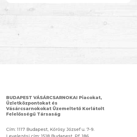
BUDAPEST VÁSÁRCSARNOKAI Piacokat,
Üzletközpontokat és
Vásárcsarnokokat Üzemeltető Korlátolt
Felelősségű Társaság
Cím:
1117 Budapest, Kőrösy József u. 7-9.
Levelezési cím: 1518 Budapest, Pf. 186.