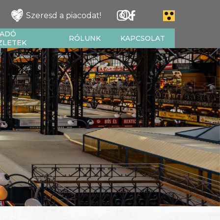
Szeresd a piacodat!
IADÓ
RÓLUNK
KAPCSOLAT
ZLETEK