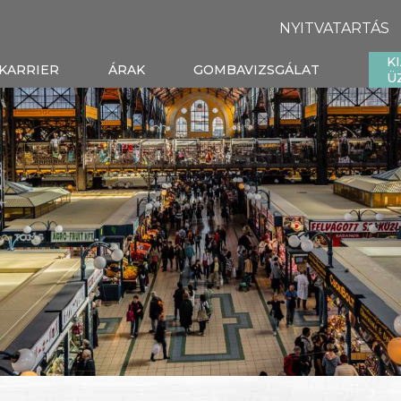
NYITVATARTÁS
K
KARRIER
ÁRAK
GOMBAVIZSGÁLAT
Ü