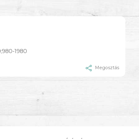
0;980-1980
Megosztás