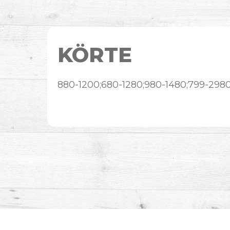
KÖRTE
880-1200;680-1280;980-1480;799-298