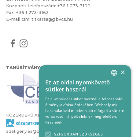
Központi telefonszám:
+36 1 273-3100
Fax: +36 1 273-3163
E-mail cím:
titkarsag@bvcs.hu
TANÚSÍTVÁNYOK
×
Ez az oldal nyomkövető
HUNGARIAN
sütiket használ
ENGLISH
Ez a weboldal sütiket használ a felhasználói
élmény javítása érdekében. Webhelyünk
használatával minden sütit elfogad a sütikre
KÖZÉRDEKŰ ADATOK
vonatkozó irányelveinknek megfelelően.
Részletek
adatigenyles@bvcs.hu
SZIGORÚAN SZÜKSÉGES