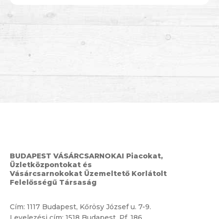
BUDAPEST VÁSÁRCSARNOKAI Piacokat,
Üzletközpontokat és
Vásárcsarnokokat Üzemeltető Korlátolt
Felelősségű Társaság
Cím:
1117 Budapest, Kőrösy József u. 7-9.
Levelezési cím: 1518 Budapest, Pf. 186.