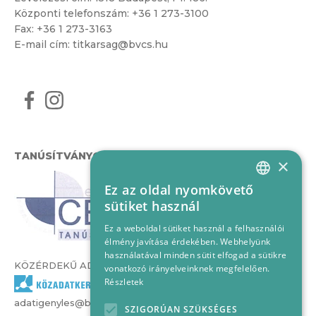
Központi telefonszám:
+36 1 273-3100
Fax: +36 1 273-3163
E-mail cím:
titkarsag@bvcs.hu
TANÚSÍTVÁNYOK
×
Ez az oldal nyomkövető
HUNGARIAN
sütiket használ
ENGLISH
Ez a weboldal sütiket használ a felhasználói
élmény javítása érdekében. Webhelyünk
használatával minden sütit elfogad a sütikre
KÖZÉRDEKŰ ADATOK
vonatkozó irányelveinknek megfelelően.
Részletek
adatigenyles@bvcs.hu
SZIGORÚAN SZÜKSÉGES