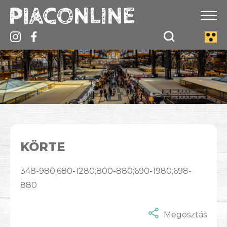
KÖRTE
348-980;680-1280;800-880;690-1980;698-
880
Megosztás