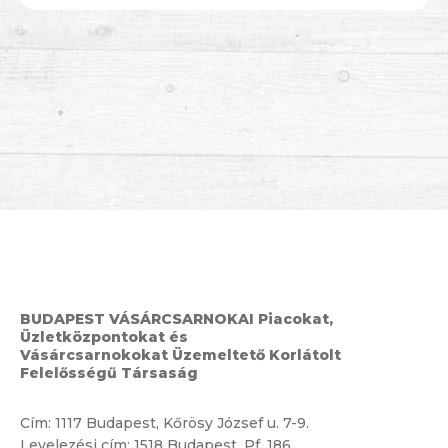
BUDAPEST VÁSÁRCSARNOKAI Piacokat,
Üzletközpontokat és
Vásárcsarnokokat Üzemeltető Korlátolt
Felelősségű Társaság
Cím:
1117 Budapest, Kőrösy József u. 7-9.
Levelezési cím: 1518 Budapest, Pf. 186.