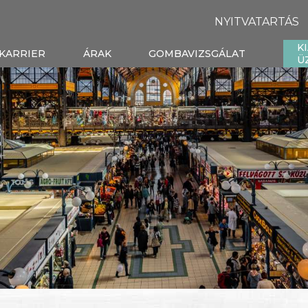
NYITVATARTÁS
K
KARRIER
ÁRAK
GOMBAVIZSGÁLAT
Ü