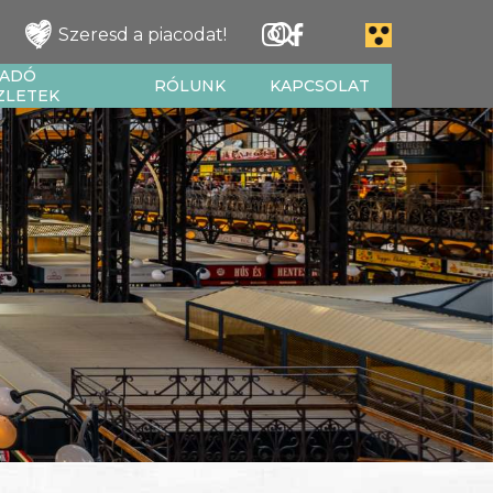
Szeresd a piacodat!
IADÓ
RÓLUNK
KAPCSOLAT
ZLETEK