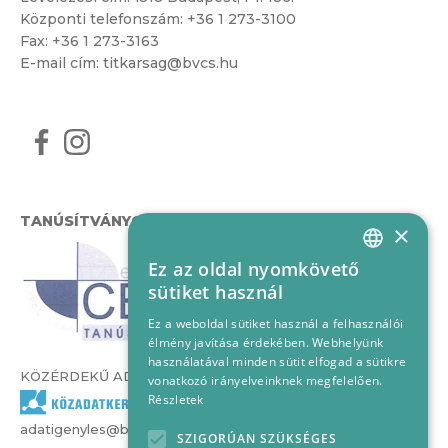
Központi telefonszám:
+36 1 273-3100
Fax: +36 1 273-3163
E-mail cím:
titkarsag@bvcs.hu
TANÚSÍTVÁNYOK
×
Ez az oldal nyomkövető
HUNGARIAN
sütiket használ
ENGLISH
Ez a weboldal sütiket használ a felhasználói
élmény javítása érdekében. Webhelyünk
használatával minden sütit elfogad a sütikre
KÖZÉRDEKŰ ADATOK
vonatkozó irányelveinknek megfelelően.
Részletek
adatigenyles@bvcs.hu
SZIGORÚAN SZÜKSÉGES