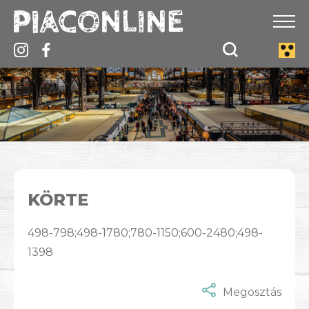
KÖRTE
498-798;498-1780;780-1150;600-2480;498-
1398
Megosztás