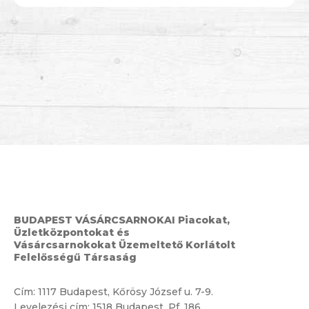
BUDAPEST VÁSÁRCSARNOKAI Piacokat,
Üzletközpontokat és
Vásárcsarnokokat Üzemeltető Korlátolt
Felelősségű Társaság
Cím:
1117 Budapest, Kőrösy József u. 7-9.
Levelezési cím: 1518 Budapest, Pf. 186.