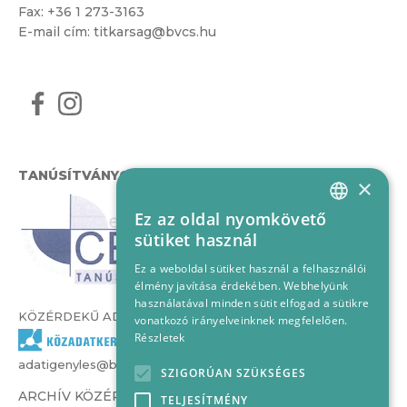
Fax: +36 1 273-3163
E-mail cím:
titkarsag@bvcs.hu
TANÚSÍTVÁNYOK
×
Ez az oldal nyomkövető
HUNGARIAN
sütiket használ
ENGLISH
Ez a weboldal sütiket használ a felhasználói
élmény javítása érdekében. Webhelyünk
használatával minden sütit elfogad a sütikre
KÖZÉRDEKŰ ADATOK
vonatkozó irányelveinknek megfelelően.
Részletek
adatigenyles@bvcs.hu
SZIGORÚAN SZÜKSÉGES
ARCHÍV KÖZÉRDEKŰ ADATOK –
TELJESÍTMÉNY