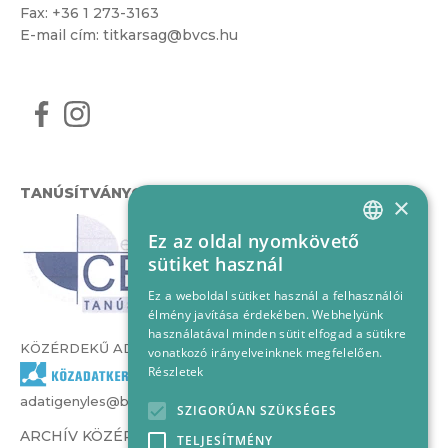
Fax: +36 1 273-3163
E-mail cím:
titkarsag@bvcs.hu
TANÚSÍTVÁNYOK
×
Ez az oldal nyomkövető
HUNGARIAN
sütiket használ
ENGLISH
Ez a weboldal sütiket használ a felhasználói
élmény javítása érdekében. Webhelyünk
használatával minden sütit elfogad a sütikre
KÖZÉRDEKŰ ADATOK
vonatkozó irányelveinknek megfelelően.
Részletek
adatigenyles@bvcs.hu
SZIGORÚAN SZÜKSÉGES
ARCHÍV KÖZÉRDEKŰ ADATOK –
TELJESÍTMÉNY