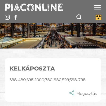
KELKÁPOSZTA
398-480;698-1000;780-980;599;598-798
Megosztás