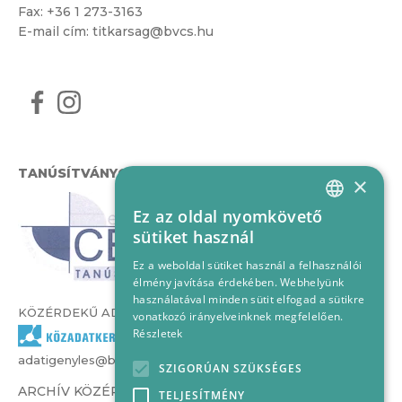
Fax: +36 1 273-3163
E-mail cím:
titkarsag@bvcs.hu
TANÚSÍTVÁNYOK
×
Ez az oldal nyomkövető
HUNGARIAN
sütiket használ
ENGLISH
Ez a weboldal sütiket használ a felhasználói
élmény javítása érdekében. Webhelyünk
használatával minden sütit elfogad a sütikre
KÖZÉRDEKŰ ADATOK
vonatkozó irányelveinknek megfelelően.
Részletek
adatigenyles@bvcs.hu
SZIGORÚAN SZÜKSÉGES
ARCHÍV KÖZÉRDEKŰ ADATOK –
TELJESÍTMÉNY