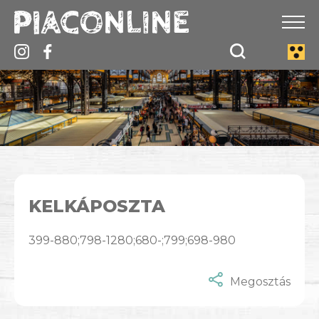
KELKÁPOSZTA
399-880;798-1280;680-;799;698-980
Megosztás