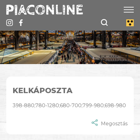
KELKÁPOSZTA
398-880;780-1280;680-700;799-980;698-980
Megosztás