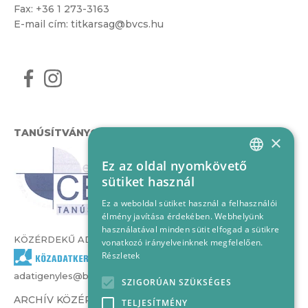
Fax: +36 1 273-3163
E-mail cím:
titkarsag@bvcs.hu
TANÚSÍTVÁNYOK
×
Ez az oldal nyomkövető
HUNGARIAN
sütiket használ
ENGLISH
Ez a weboldal sütiket használ a felhasználói
élmény javítása érdekében. Webhelyünk
használatával minden sütit elfogad a sütikre
KÖZÉRDEKŰ ADATOK
vonatkozó irányelveinknek megfelelően.
Részletek
adatigenyles@bvcs.hu
SZIGORÚAN SZÜKSÉGES
ARCHÍV KÖZÉRDEKŰ ADATOK –
TELJESÍTMÉNY