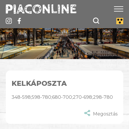
KELKÁPOSZTA
348-598;598-780;680-700;270-698;298-780
Megosztás