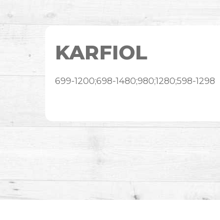
KARFIOL
699-1200;698-1480;980;1280;598-1298