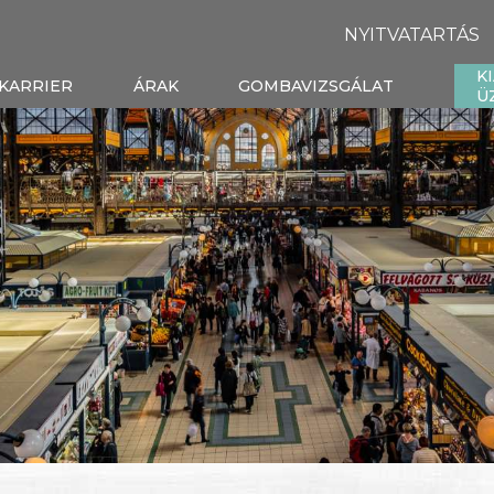
NYITVATARTÁS
K
KARRIER
ÁRAK
GOMBAVIZSGÁLAT
Ü