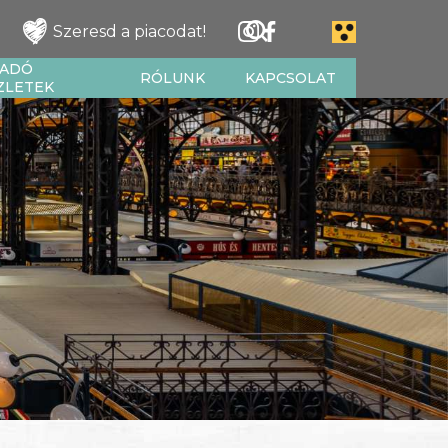
Szeresd a piacodat!
IADÓ
RÓLUNK
KAPCSOLAT
ZLETEK