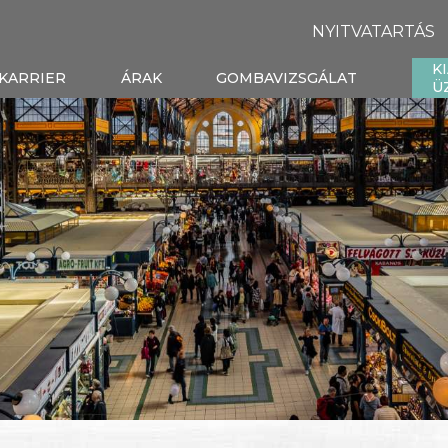
NYITVATARTÁS
K
KARRIER
ÁRAK
GOMBAVIZSGÁLAT
Ü