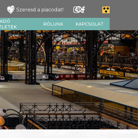
Szeresd a piacodat!
IADÓ
RÓLUNK
KAPCSOLAT
ZLETEK