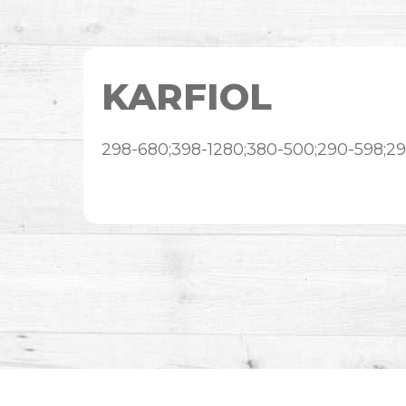
KARFIOL
298-680;398-1280;380-500;290-598;2