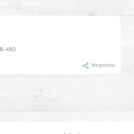
98-480
Megosztás