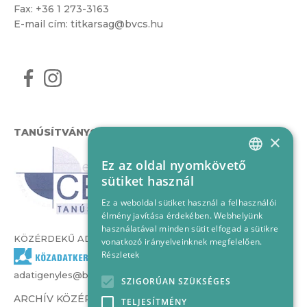
Fax: +36 1 273-3163
E-mail cím:
titkarsag@bvcs.hu
TANÚSÍTVÁNYOK
×
Ez az oldal nyomkövető
HUNGARIAN
sütiket használ
ENGLISH
Ez a weboldal sütiket használ a felhasználói
élmény javítása érdekében. Webhelyünk
használatával minden sütit elfogad a sütikre
KÖZÉRDEKŰ ADATOK
vonatkozó irányelveinknek megfelelően.
Részletek
adatigenyles@bvcs.hu
SZIGORÚAN SZÜKSÉGES
ARCHÍV KÖZÉRDEKŰ ADATOK –
TELJESÍTMÉNY