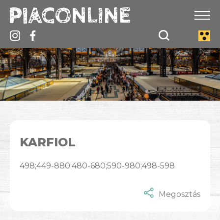
KARFIOL
498;449-880;480-680;590-980;498-598
Megosztás