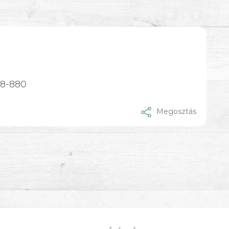
98-880
Megosztás