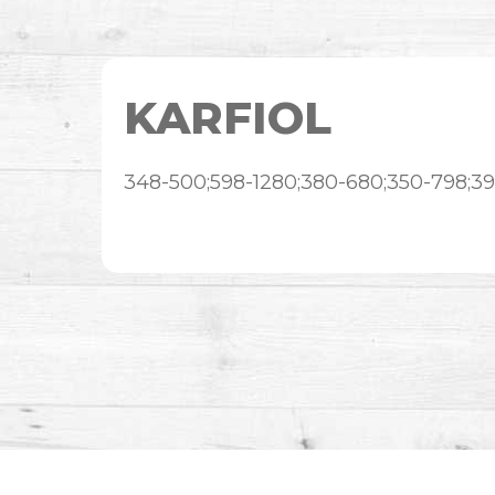
KARFIOL
348-500;598-1280;380-680;350-798;3