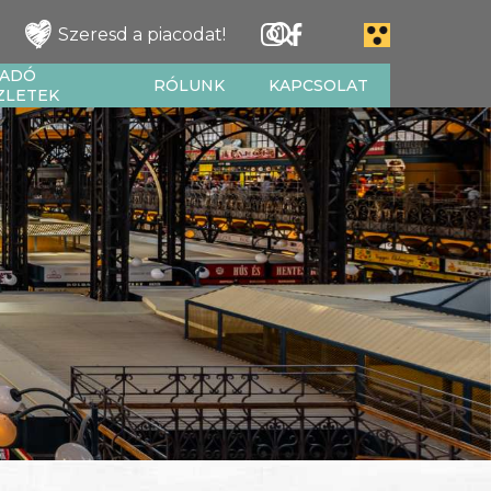
Szeresd a piacodat!
IADÓ
RÓLUNK
KAPCSOLAT
ZLETEK