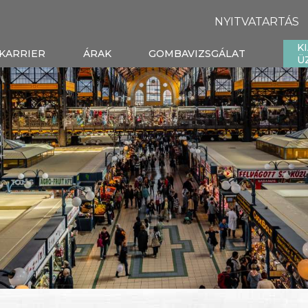
NYITVATARTÁS
K
KARRIER
ÁRAK
GOMBAVIZSGÁLAT
Ü