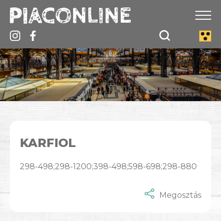
KARFIOL
298-498;298-1200;398-498;598-698;298-880
Megosztás