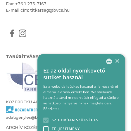
Fax: +36 1 273-3163
E-mail cím:
titkarsag@bvcs.hu
TANÚSÍTVÁNYOK
×
Ez az oldal nyomkövető
HUNGARIAN
sütiket használ
ENGLISH
Ez a weboldal sütiket használ a felhasználói
élmény javítása érdekében. Webhelyünk
használatával minden sütit elfogad a sütikre
KÖZÉRDEKŰ ADATOK
vonatkozó irányelveinknek megfelelően.
Részletek
adatigenyles@bvcs.hu
SZIGORÚAN SZÜKSÉGES
ARCHÍV KÖZÉRDEKŰ ADATOK –
TELJESÍTMÉNY