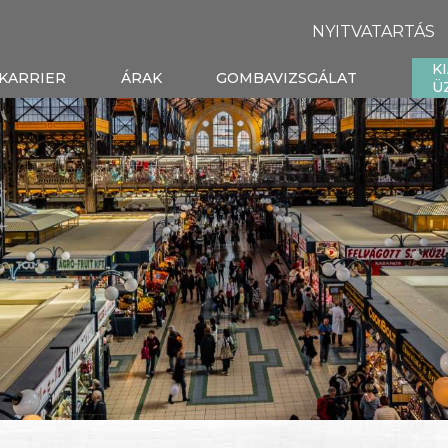
NYITVATARTÁS
K
KARRIER
ÁRAK
GOMBAVIZSGÁLAT
Ü