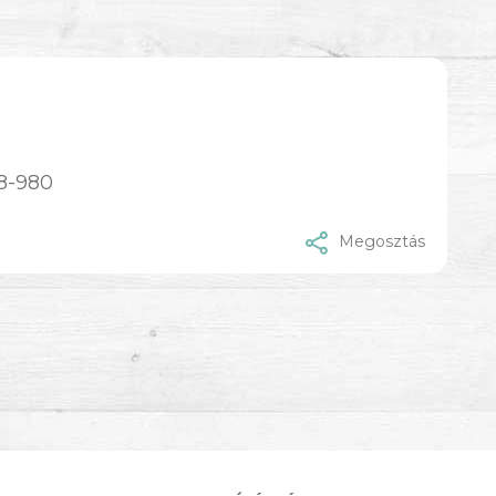
8-980
Megosztás