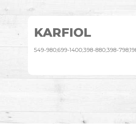
KARFIOL
549-980;699-1400;398-880;398-798;19