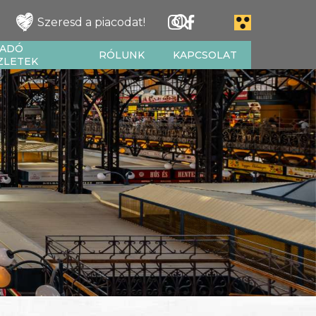
Szeresd a piacodat!
IADÓ
RÓLUNK
KAPCSOLAT
ZLETEK