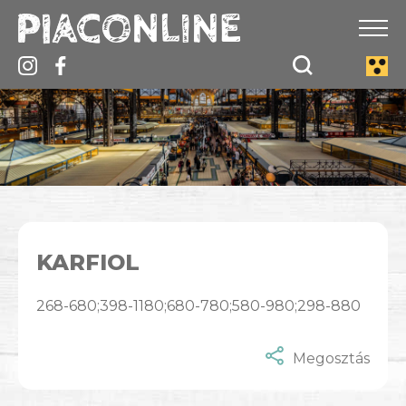
KARFIOL
268-680;398-1180;680-780;580-980;298-880
Megosztás