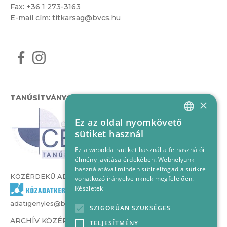
Fax: +36 1 273-3163
E-mail cím:
titkarsag@bvcs.hu
TANÚSÍTVÁNYOK
×
Ez az oldal nyomkövető
HUNGARIAN
sütiket használ
ENGLISH
Ez a weboldal sütiket használ a felhasználói
élmény javítása érdekében. Webhelyünk
használatával minden sütit elfogad a sütikre
KÖZÉRDEKŰ ADATOK
vonatkozó irányelveinknek megfelelően.
Részletek
adatigenyles@bvcs.hu
SZIGORÚAN SZÜKSÉGES
ARCHÍV KÖZÉRDEKŰ ADATOK –
TELJESÍTMÉNY