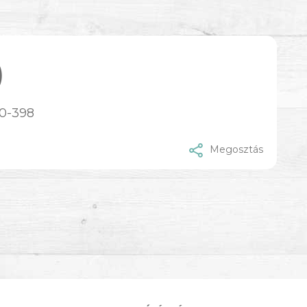
)
50-398
Megosztás