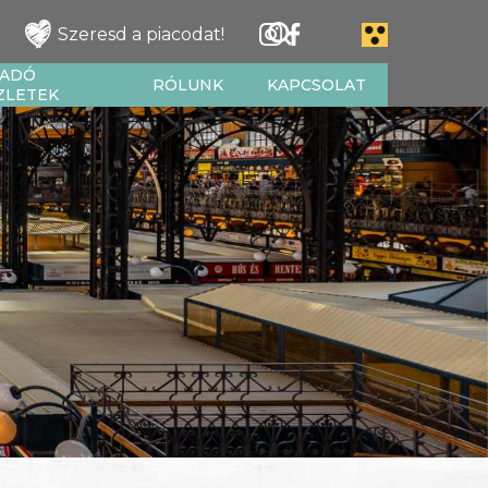
Szeresd a piacodat!
IADÓ
RÓLUNK
KAPCSOLAT
ZLETEK