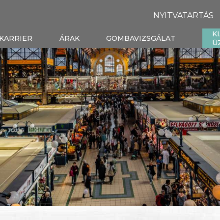
NYITVATARTÁS
K
KARRIER
ÁRAK
GOMBAVIZSGÁLAT
Ü