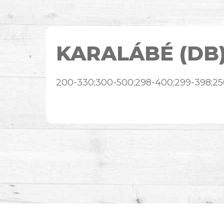
KARALÁBÉ (DB
200-330;300-500;298-400;299-398;2