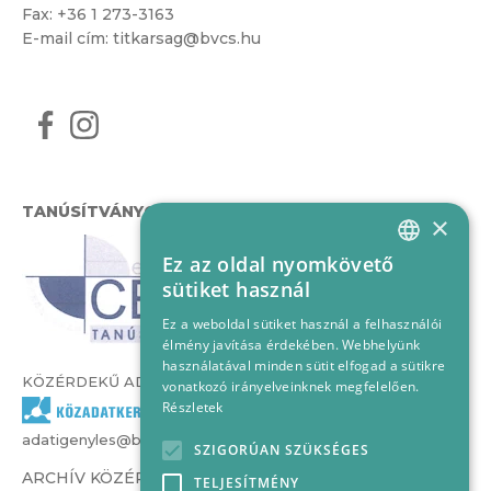
Fax: +36 1 273-3163
E-mail cím:
titkarsag@bvcs.hu
TANÚSÍTVÁNYOK
×
Ez az oldal nyomkövető
HUNGARIAN
sütiket használ
ENGLISH
Ez a weboldal sütiket használ a felhasználói
élmény javítása érdekében. Webhelyünk
használatával minden sütit elfogad a sütikre
KÖZÉRDEKŰ ADATOK
vonatkozó irányelveinknek megfelelően.
Részletek
adatigenyles@bvcs.hu
SZIGORÚAN SZÜKSÉGES
ARCHÍV KÖZÉRDEKŰ ADATOK –
TELJESÍTMÉNY