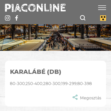
KARALÁBÉ (DB)
80-300;250-400;280-300;199-299;80-398
Megosztás