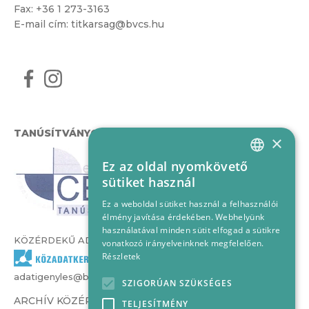
Fax: +36 1 273-3163
E-mail cím:
titkarsag@bvcs.hu
TANÚSÍTVÁNYOK
×
Ez az oldal nyomkövető
HUNGARIAN
sütiket használ
ENGLISH
Ez a weboldal sütiket használ a felhasználói
élmény javítása érdekében. Webhelyünk
használatával minden sütit elfogad a sütikre
KÖZÉRDEKŰ ADATOK
vonatkozó irányelveinknek megfelelően.
Részletek
adatigenyles@bvcs.hu
SZIGORÚAN SZÜKSÉGES
ARCHÍV KÖZÉRDEKŰ ADATOK –
TELJESÍTMÉNY