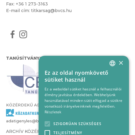
Fax: +36 1 273-3163
E-mail cím:
titkarsag@bvcs.hu
TANÚSÍTVÁNYOK
×
Ez az oldal nyomkövető
HUNGARIAN
sütiket használ
ENGLISH
Ez a weboldal sütiket használ a felhasználói
élmény javítása érdekében. Webhelyünk
használatával minden sütit elfogad a sütikre
KÖZÉRDEKŰ ADATOK
vonatkozó irányelveinknek megfelelően.
Részletek
adatigenyles@bvcs.hu
SZIGORÚAN SZÜKSÉGES
ARCHÍV KÖZÉRDEKŰ ADATOK –
TELJESÍTMÉNY